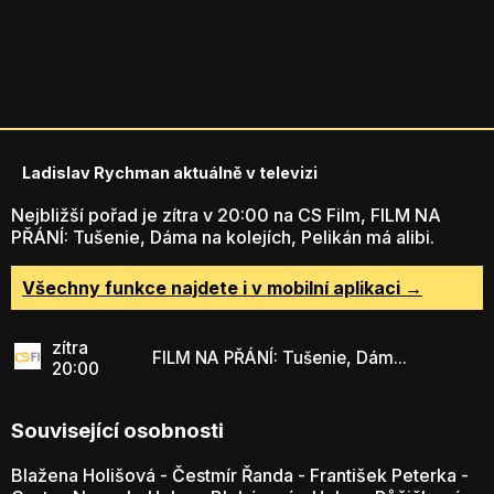
Ladislav Rychman aktuálně v televizi
Nejbližší pořad je zítra v 20:00 na CS Film, FILM NA
PŘÁNÍ: Tušenie, Dáma na kolejích, Pelikán má alibi.
Všechny funkce najdete i v mobilní aplikaci →
zítra
FILM NA PŘÁNÍ: Tušenie, Dám...
20:00
Související osobnosti
Blažena Holišová
-
Čestmír Řanda
-
František Peterka
-