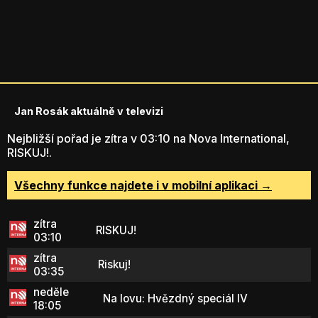
Jan Rosák aktuálně v televizi
Nejbližší pořad je zítra v 03:10 na Nova International,
RISKUJ!.
Všechny funkce najdete i v mobilní aplikaci →
zítra
RISKUJ!
03:10
zítra
Riskuj!
03:35
neděle
Na lovu: Hvězdný speciál IV
18:05