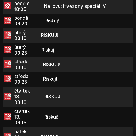
neděle
Na lovu: Hvězdný speciál IV
18:05
pondělí
Riskuj!
09:20
úterý
RISKUJ!
03:10
úterý
Riskuj!
09:25
středa
RISKUJ!
03:10
středa
Riskuj!
09:25
čtvrtek
13.,
RISKUJ!
03:10
čtvrtek
13.,
Riskuj!
09:15
pátek