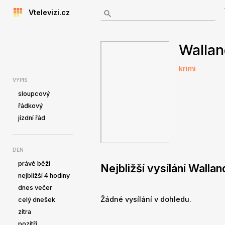
Vtelevizi.cz
Wallan
krimi
VÝPIS
sloupcový
řádkový
jízdní řád
DEN
právě běží
Nejbližší vysílání Walla
nejbližší 4 hodiny
dnes večer
Žádné vysílání v dohledu.
celý dnešek
zítra
pozítří