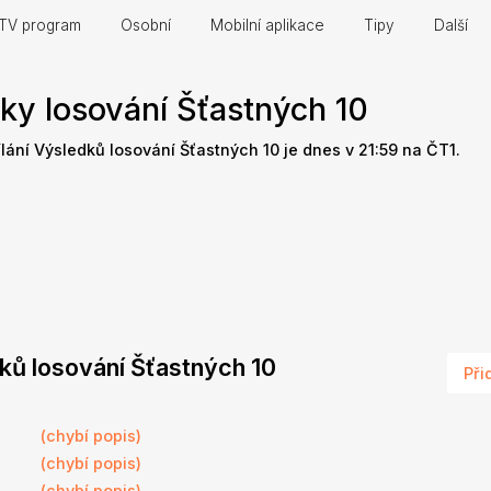
TV program
Osobní
Mobilní aplikace
Tipy
Další
ky losování Šťastných 10
ílání Výsledků losování Šťastných 10 je dnes v 21:59 na ČT1.
dků losování Šťastných 10
Při
(chybí popis)
(chybí popis)
(chybí popis)