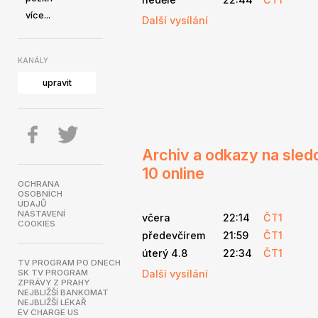
více...
Další vysílání
KANÁLY
upravit
Archiv a odkazy na sled
10 online
OCHRANA
OSOBNÍCH
ÚDAJŮ
NASTAVENÍ
včera
22:14
ČT1
COOKIES
předevčírem
21:59
ČT1
úterý 4.8
22:34
ČT1
TV PROGRAM PO DNECH
SK TV PROGRAM
Další vysílání
ZPRÁVY Z PRAHY
NEJBLIŽŠÍ BANKOMAT
NEJBLIŽŠÍ LÉKAŘ
EV CHARGE US