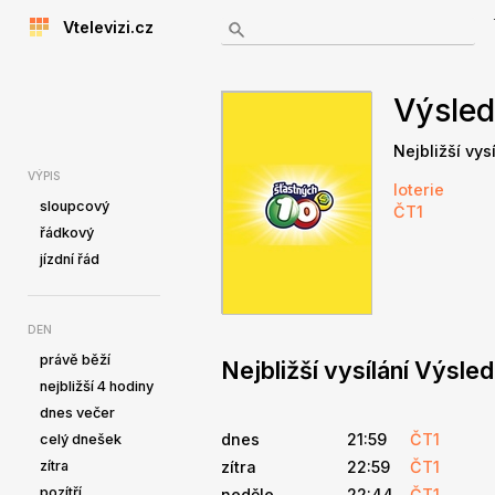
Vtelevizi.cz
Výsled
Nejbližší vys
VÝPIS
loterie
sloupcový
ČT1
řádkový
jízdní řád
DEN
právě běží
Nejbližší vysílání Výsle
nejbližší 4 hodiny
dnes večer
dnes
21:59
ČT1
celý dnešek
zítra
zítra
22:59
ČT1
pozítří
neděle
22:44
ČT1