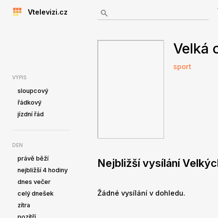
Vtelevizi.cz
Velká 
sport
VÝPIS
sloupcový
řádkový
jízdní řád
DEN
právě běží
Nejbližší vysílání Velký
nejbližší 4 hodiny
dnes večer
Žádné vysílání v dohledu.
celý dnešek
zítra
pozítří