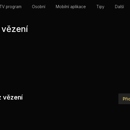
TV program
Osobní
Mobilní aplikace
Tipy
Další
 vězení
z vězení
Při