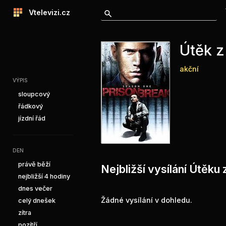
Vtelevizi.cz
Útěk z
akční
VÝPIS
sloupcový
řádkový
jízdní řád
DEN
právě běží
Nejbližší vysílání Útěku 
nejbližší 4 hodiny
dnes večer
Žádné vysílání v dohledu.
celý dnešek
zítra
pozítří