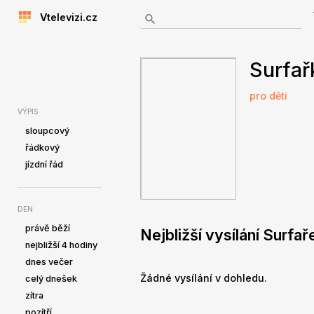
Vtelevizi.cz
Surfař
pro děti
VÝPIS
sloupcový
řádkový
jízdní řád
DEN
právě běží
Nejbližší vysílání Surfa
nejbližší 4 hodiny
dnes večer
Žádné vysílání v dohledu.
celý dnešek
zítra
pozítří