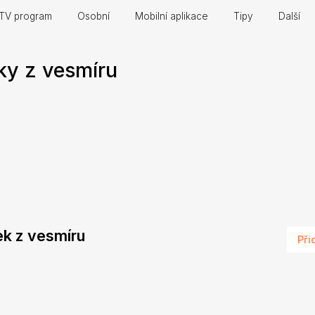
TV program
Osobní
Mobilní aplikace
Tipy
Další
ky z vesmíru
řek z vesmíru
Při