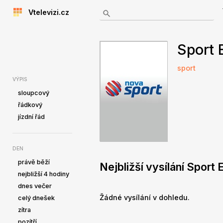
Vtelevizi.cz
Sport 
sport
VÝPIS
sloupcový
řádkový
jízdní řád
DEN
právě běží
Nejbližší vysílání Sport
nejbližší 4 hodiny
dnes večer
Žádné vysílání v dohledu.
celý dnešek
zítra
pozítří