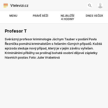
Vtelevizi.cz
MENU
PRÁVĚ BĚŽÍ
NEJBLIŽŠÍ
DNES VEČER
4 HODINY
Profesor T
Svérázný profesor kriminologie Jáchym Tauber v podání Pavla
Řezníčka pomáhá kriminalistům s řešením různých případů. Každá
epizoda sleduje nový případ, který je v jejím závěru vyřešen.
Kriminálními příběhy se prolínají bohaté osobní dějové zápletky
hlavních postav. Foto: Julie Vrabelová