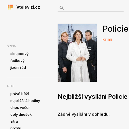
Vtelevizi.cz
Polici
krimi
VÝPIS
sloupcový
řádkový
jízdní řád
DEN
právě běží
Nejbližší vysílání Polic
nejbližší 4 hodiny
dnes večer
Žádné vysílání v dohledu.
celý dnešek
zítra
pozítří