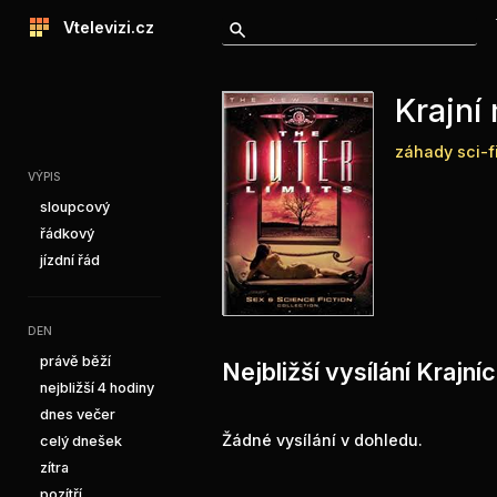
Vtelevizi.cz
Krajní
záhady
sci-f
VÝPIS
sloupcový
řádkový
jízdní řád
DEN
právě běží
Nejbližší vysílání Krajní
nejbližší 4 hodiny
dnes večer
Žádné vysílání v dohledu.
celý dnešek
zítra
pozítří