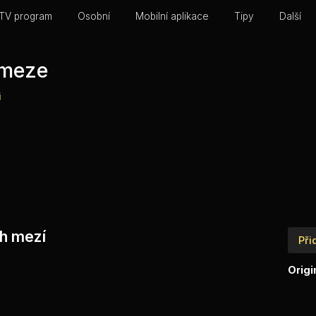
TV program
Osobní
Mobilní aplikace
Tipy
Další
 meze
i
ch mezí
Při
Origi