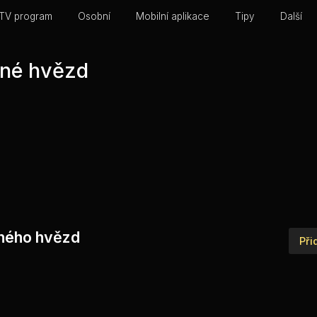
TV program
Osobní
Mobilní aplikace
Tipy
Další
lné hvězd
plného hvězd
Při