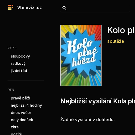
Vtelevizi.cz
Kolo p
soutěže
VÝPIS
sloupcový
řádkový
jízdní řád
DEN
právě běží
Nejbližší vysílání Kola 
nejbližší 4 hodiny
dnes večer
Žádné vysílání v dohledu.
celý dnešek
zítra
pozítří