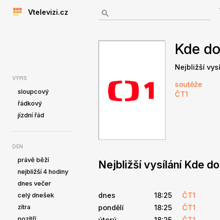
Vtelevizi.cz
Kde d
Nejbližší vys
VÝPIS
soutěže
sloupcový
ČT1
řádkový
jízdní řád
DEN
právě běží
Nejbližší vysílání Kde 
nejbližší 4 hodiny
dnes večer
dnes
18:25
ČT1
celý dnešek
zítra
pondělí
18:25
ČT1
pozítří
úterý
18:25
ČT1