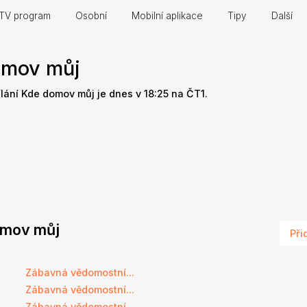
TV program
Osobní
Mobilní aplikace
Tipy
Další
omov můj
ílání Kde domov můj je dnes v 18:25 na ČT1.
domov můj
Při
Zábavná vědomostní...
Zábavná vědomostní...
Zábavná vědomostní...