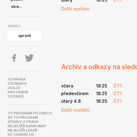
více...
Další vysílání
KANÁLY
upravit
Archiv a odkazy na sled
OCHRANA
OSOBNÍCH
včera
18:25
ČT1
ÚDAJŮ
NASTAVENÍ
předevčírem
18:25
ČT1
COOKIES
úterý 4.8
18:25
ČT1
Další vysílání
TV PROGRAM PO DNECH
SK TV PROGRAM
ZPRÁVY Z PRAHY
NEJBLIŽŠÍ BANKOMAT
NEJBLIŽŠÍ LÉKAŘ
EV CHARGE US