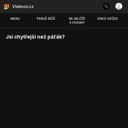
Vtelevizi.cz
MENU
PRÁVĚ BĚŽÍ
NEJBLIŽŠÍ
DNES VEČER
4 HODINY
Jsi chytřejší než páťák?