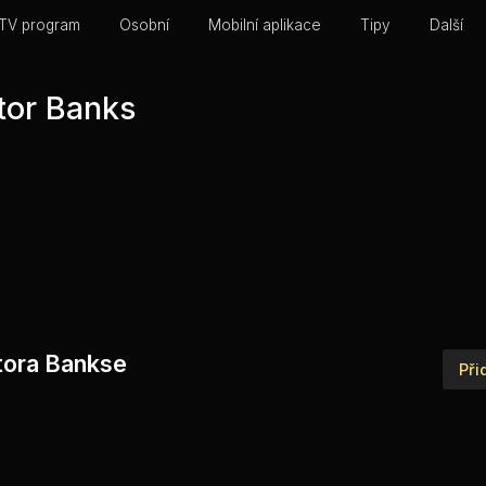
TV program
Osobní
Mobilní aplikace
Tipy
Další
tor Banks
ktora Bankse
Při