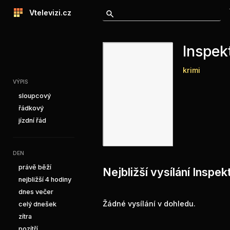
Vtelevizi.cz
Inspek
krimi
VÝPIS
sloupcový
řádkový
jízdní řád
DEN
právě běží
Nejbližší vysílání Inspe
nejbližší 4 hodiny
dnes večer
Žádné vysílání v dohledu.
celý dnešek
zítra
pozítří