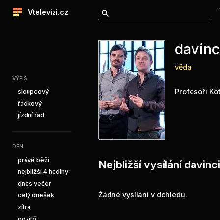
Vtelevizi.cz
davinc
věda
VÝPIS
Profesoři Ko
sloupcový
řádkový
jízdní řád
DEN
právě běží
Nejbližší vysílání davinc
nejbližší 4 hodiny
dnes večer
Žádné vysílání v dohledu.
celý dnešek
zítra
pozítří