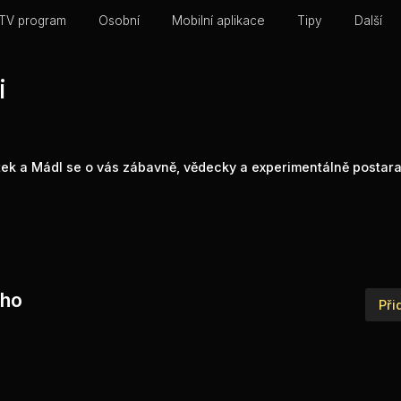
TV program
Osobní
Mobilní aplikace
Tipy
Další
i
tek a Mádl se o vás zábavně, vědecky a experimentálně postaraj
iho
Při