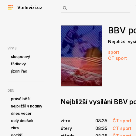
Vtelevizi.cz
BBV po
Nejbližší vys
VÝPIS
sport
sloupcový
ČT sport
řádkový
jízdní řád
DEN
právě běží
Nejbližší vysílání BBV p
nejbližší 4 hodiny
dnes večer
zítra
08:35
ČT sport
celý dnešek
zítra
úterý
08:35
ČT sport
pozítří
středa
08:35
ČT sport