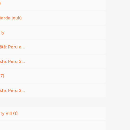
)
iarda joulů
ofy
tě: Peru a...
tě: Peru 3...
(7)
tě: Peru 3...
y VIII (1)