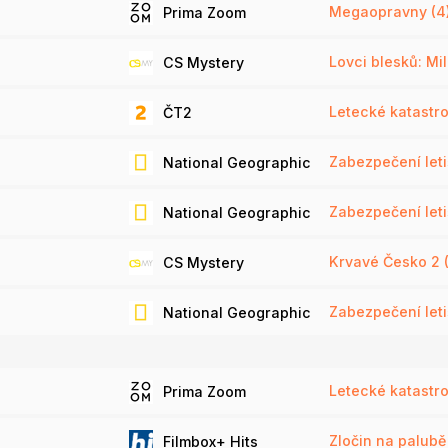
Megaopravny (4
Prima Zoom
Lovci blesků: Mil
CS Mystery
Letecké katastr
ČT2
Zabezpečení letiš
National Geographic
Zabezpečení letiš
National Geographic
Krvavé Česko 2 
CS Mystery
Zabezpečení letiš
National Geographic
Letecké katastrof
Prima Zoom
Zločin na palubě
Filmbox+ Hits