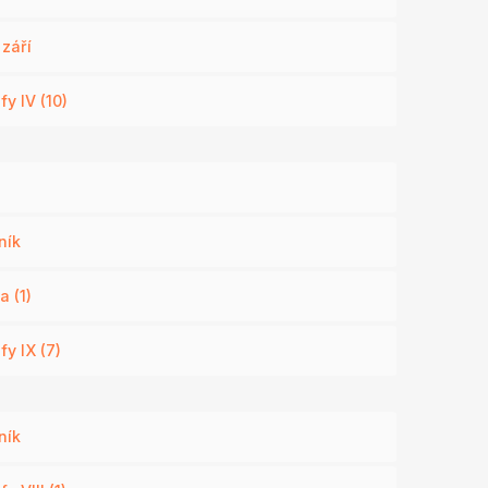
 září
y IV (10)
ník
a (1)
y IX (7)
ník