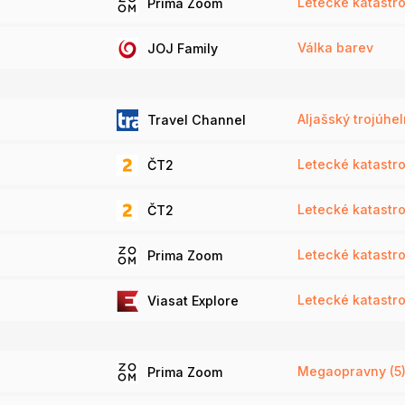
Letecké katastrof
Prima Zoom
Válka barev
JOJ Family
Aljašský trojúhel
Travel Channel
Letecké katastr
ČT2
Letecké katastr
ČT2
Letecké katastrof
Prima Zoom
Letecké katastrof
Viasat Explore
Megaopravny (5
Prima Zoom