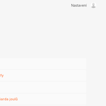
Nastavení
ofy
iarda joulů