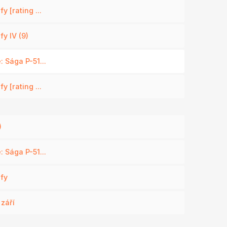
y [rating ...
y IV (9)
 Sága P-51...
y [rating ...
)
 Sága P-51...
ofy
 září