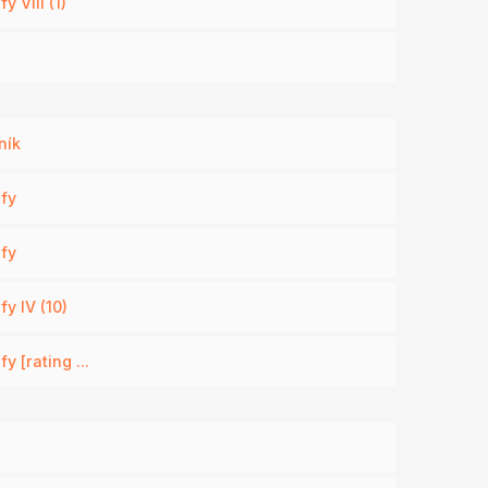
y VIII (1)
ník
ofy
ofy
y IV (10)
y [rating ...
)