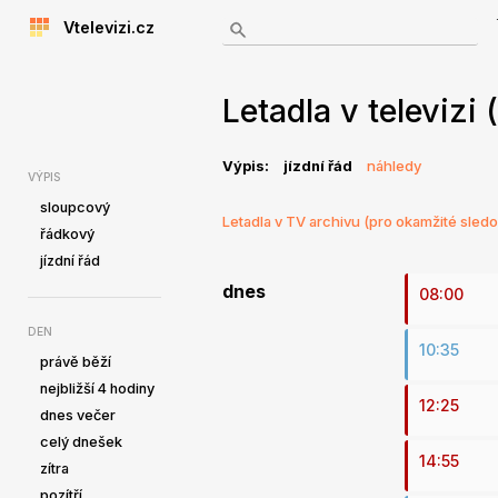
Vtelevizi.cz
Letadla v televizi
Výpis:
jízdní řád
náhledy
VÝPIS
sloupcový
Letadla v TV archivu (pro okamžité sledo
řádkový
jízdní řád
dnes
08:00
DEN
10:35
právě běží
nejbližší 4 hodiny
12:25
dnes večer
celý dnešek
14:55
zítra
pozítří