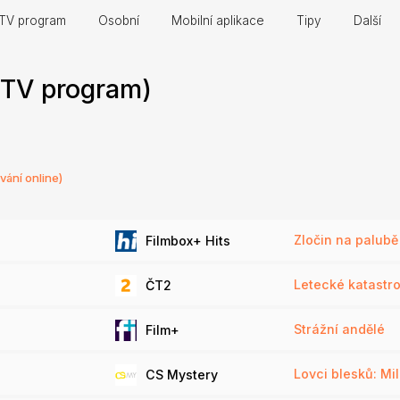
TV program
Osobní
Mobilní aplikace
Tipy
Další
 (TV program)
vání online)
Zločin na palubě
Filmbox+ Hits
Letecké katastr
ČT2
Strážní andělé
Film+
Lovci blesků: Mil
CS Mystery