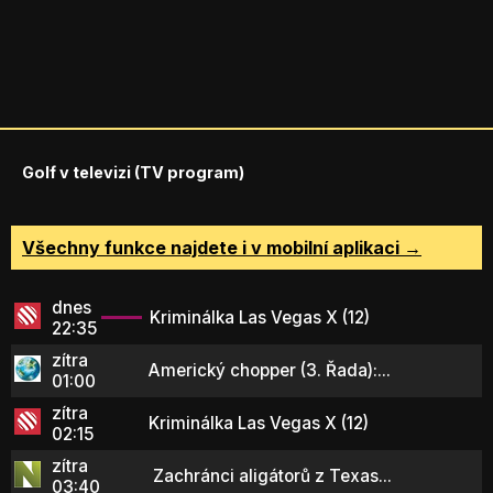
Golf v televizi (TV program)
Všechny funkce najdete i v mobilní aplikaci →
dnes
Kriminálka Las Vegas X (12)
22:35
zítra
Americký chopper (3. Řada):...
01:00
zítra
Kriminálka Las Vegas X (12)
02:15
zítra
Zachránci aligátorů z Texas...
03:40