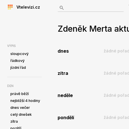
Vtelevizi.cz
Zdeněk Merta aktu
VÝPIS
dnes
žádné pořad
sloupcový
řádkový
jízdní řád
zítra
žádné pořad
DEN
právě běží
neděle
žádné pořad
nejbližší 4 hodiny
dnes večer
celý dnešek
pondělí
žádné pořad
zítra
pozítří