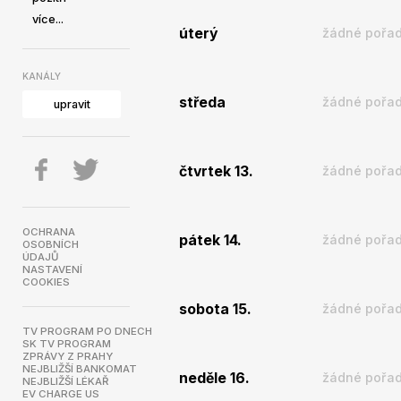
více...
úterý
žádné pořad
KANÁLY
středa
žádné pořad
upravit
čtvrtek 13.
žádné pořad
OCHRANA
pátek 14.
žádné pořad
OSOBNÍCH
ÚDAJŮ
NASTAVENÍ
COOKIES
sobota 15.
žádné pořad
TV PROGRAM PO DNECH
SK TV PROGRAM
ZPRÁVY Z PRAHY
NEJBLIŽŠÍ BANKOMAT
neděle 16.
žádné pořad
NEJBLIŽŠÍ LÉKAŘ
EV CHARGE US