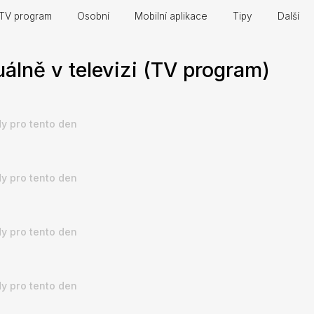
TV program
Osobní
Mobilní aplikace
Tipy
Další
álně v televizi (TV program)
y pro tento den
y pro tento den
y pro tento den
y pro tento den