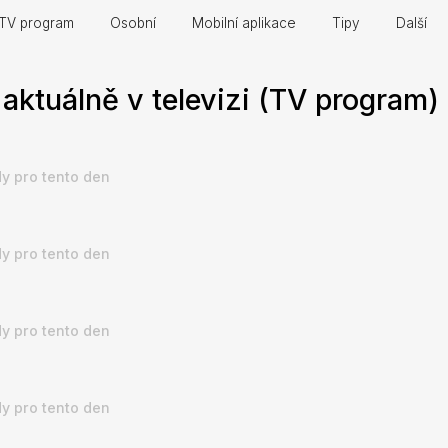
TV program
Osobní
Mobilní aplikace
Tipy
Další
aktuálně v televizi (TV program)
y pro tento den
y pro tento den
y pro tento den
y pro tento den