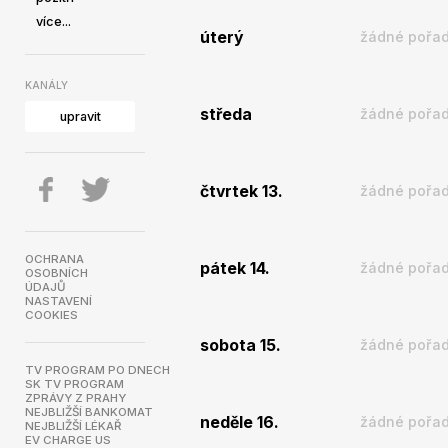
více...
úterý
žádné pořad
KANÁLY
středa
žádné pořad
upravit
čtvrtek 13.
žádné pořad
OCHRANA
pátek 14.
žádné pořad
OSOBNÍCH
ÚDAJŮ
NASTAVENÍ
COOKIES
sobota 15.
žádné pořad
TV PROGRAM PO DNECH
SK TV PROGRAM
ZPRÁVY Z PRAHY
NEJBLIŽŠÍ BANKOMAT
neděle 16.
žádné pořad
NEJBLIŽŠÍ LÉKAŘ
EV CHARGE US