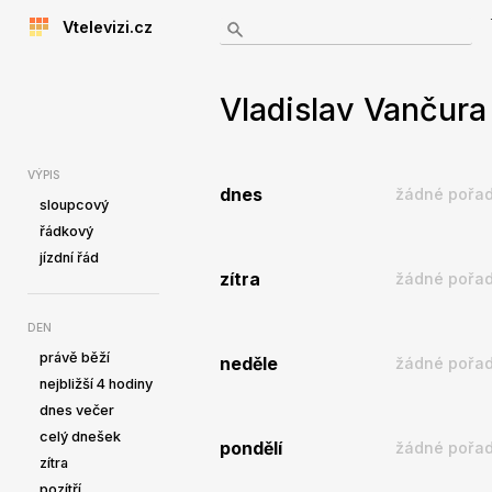
Vtelevizi.cz
Vladislav Vančura 
VÝPIS
dnes
žádné pořad
sloupcový
řádkový
jízdní řád
zítra
žádné pořad
DEN
právě běží
neděle
žádné pořad
nejbližší 4 hodiny
dnes večer
celý dnešek
pondělí
žádné pořad
zítra
pozítří