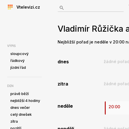
Vtelevizi.cz
Vladimír Růžička a
Nejbližší pořad je neděle v 20:00 n
VÝPIS
sloupcový
řádkový
dnes
žádné pořad
jízdní řád
zítra
žádné pořad
DEN
právě běží
nejbližší 4 hodiny
neděle
20:00
dnes večer
celý dnešek
zítra
pozítří
pondělí
žádné pořad