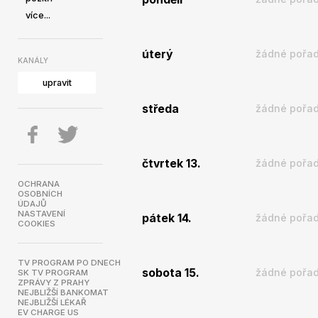
více...
úterý
žádné pořad
KANÁLY
upravit
středa
žádné pořad
čtvrtek 13.
žádné pořad
OCHRANA
OSOBNÍCH
ÚDAJŮ
NASTAVENÍ
pátek 14.
žádné pořad
COOKIES
TV PROGRAM PO DNECH
sobota 15.
žádné pořad
SK TV PROGRAM
ZPRÁVY Z PRAHY
NEJBLIŽŠÍ BANKOMAT
NEJBLIŽŠÍ LÉKAŘ
EV CHARGE US