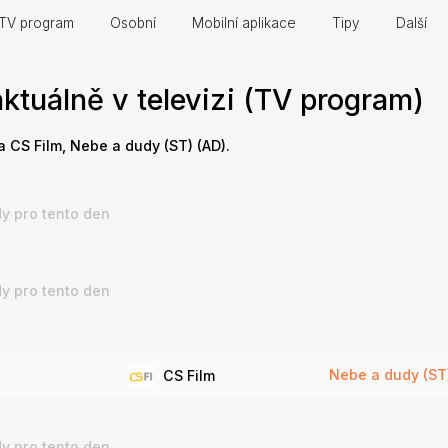
TV program
Osobní
Mobilní aplikace
Tipy
Další
ktuálně v televizi (TV program)
a CS Film, Nebe a dudy (ST) (AD).
y pro tento den
y pro tento den
Nebe a dudy (ST)
CS Film
y pro tento den