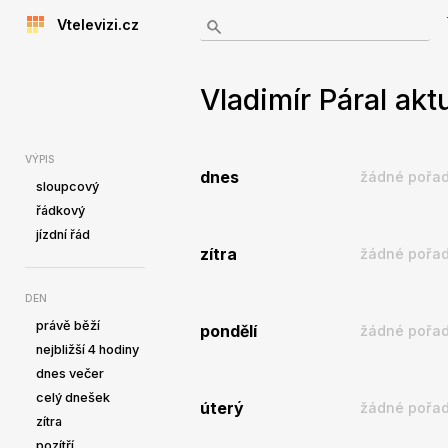
Vtelevizi.cz
Vladimír Páral akt
VÝPIS
dnes
žádné pořad
sloupcový
řádkový
jízdní řád
zítra
žádné pořad
DEN
právě běží
pondělí
žádné pořad
nejbližší 4 hodiny
dnes večer
celý dnešek
úterý
žádné pořad
zítra
pozítří