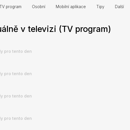
TV program
Osobní
Mobilní aplikace
Tipy
Další
uálně v televizi (TV program)
y pro tento den
y pro tento den
y pro tento den
y pro tento den