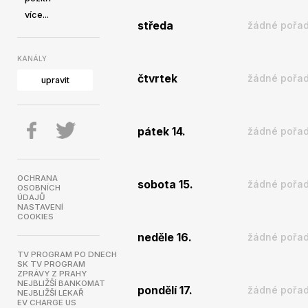
více...
středa
žádné pořad
KANÁLY
čtvrtek
žádné pořad
upravit
pátek 14.
žádné pořad
OCHRANA
sobota 15.
žádné pořad
OSOBNÍCH
ÚDAJŮ
NASTAVENÍ
COOKIES
neděle 16.
žádné pořad
TV PROGRAM PO DNECH
SK TV PROGRAM
ZPRÁVY Z PRAHY
NEJBLIŽŠÍ BANKOMAT
pondělí 17.
žádné pořad
NEJBLIŽŠÍ LÉKAŘ
EV CHARGE US