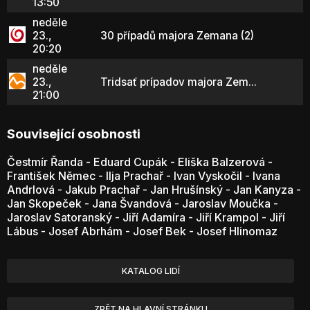
13:50
neděle
23.,
30 případů majora Zemana (2)
20:20
neděle
23.,
Tridsať prípadov majora Zem...
21:00
Související osobnosti
Čestmír Řanda
-
Eduard Cupák
-
Eliška Balzerová
-
František Němec
-
Ilja Prachař
-
Ivan Vyskočil
-
Ivana
Andrlová
-
Jakub Prachař
-
Jan Hrušínský
-
Jan Kanyza
-
Jan Skopeček
-
Jana Švandová
-
Jaroslav Moučka
-
Jaroslav Satoranský
-
Jiří Adamíra
-
Jiří Krampol
-
Jiří
Lábus
-
Josef Abrhám
-
Josef Bek
-
Josef Hlinomaz
KATALOG LIDÍ
ZPĚT NA HLAVNÍ STRÁNKU