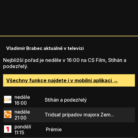
Vladimír Brabec aktuálně v televizi
Nejbližší pořad je neděle v 16:00 na CS Film, Stíhán a
podezřelý.
Všechny funkce najdete i v mobilní aplikaci →
neděle
Stíhán a podezřelý
16:00
neděle
Tridsať prípadov majora Zem...
21:00
pondělí
Prémie
11:15