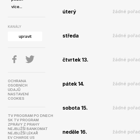
více...
úterý
žádné pořad
KANÁLY
středa
žádné pořad
upravit
čtvrtek 13.
žádné pořad
OCHRANA
pátek 14.
žádné pořad
OSOBNÍCH
ÚDAJŮ
NASTAVENÍ
COOKIES
sobota 15.
žádné pořad
TV PROGRAM PO DNECH
SK TV PROGRAM
ZPRÁVY Z PRAHY
NEJBLIŽŠÍ BANKOMAT
neděle 16.
žádné pořad
NEJBLIŽŠÍ LÉKAŘ
EV CHARGE US