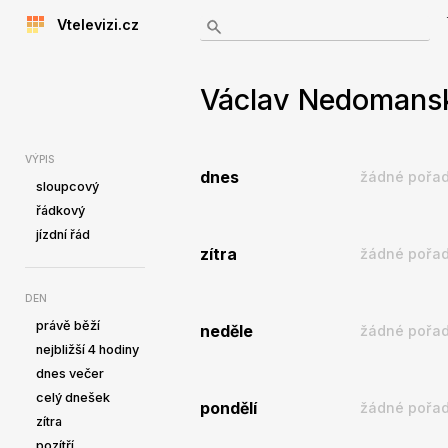
Vtelevizi.cz
Václav Nedomanský
VÝPIS
dnes
žádné pořad
sloupcový
řádkový
jízdní řád
zítra
žádné pořad
DEN
právě běží
neděle
žádné pořad
nejbližší 4 hodiny
dnes večer
celý dnešek
pondělí
žádné pořad
zítra
pozítří