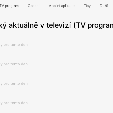
TV program
Osobní
Mobilní aplikace
Tipy
Další
 aktuálně v televizi (TV progra
y pro tento den
y pro tento den
y pro tento den
y pro tento den