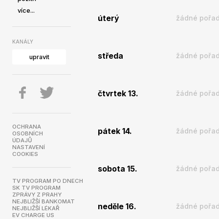
více...
úterý
žádné pořad
KANÁLY
středa
žádné pořad
upravit
čtvrtek 13.
žádné pořad
OCHRANA
pátek 14.
žádné pořad
OSOBNÍCH
ÚDAJŮ
NASTAVENÍ
COOKIES
sobota 15.
žádné pořad
TV PROGRAM PO DNECH
SK TV PROGRAM
ZPRÁVY Z PRAHY
NEJBLIŽŠÍ BANKOMAT
neděle 16.
žádné pořad
NEJBLIŽŠÍ LÉKAŘ
EV CHARGE US