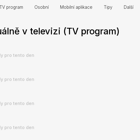
TV program
Osobní
Mobilní aplikace
Tipy
Další
álně v televizi (TV program)
y pro tento den
y pro tento den
y pro tento den
y pro tento den