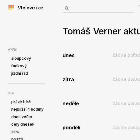
Vtelevizi.cz
Tomáš Verner aktu
VÝPIS
dnes
žádné pořad
sloupcový
řádkový
jízdní řád
zítra
žádné pořad
DEN
právě běží
neděle
žádné pořad
nejbližší 4 hodiny
dnes večer
celý dnešek
pondělí
žádné pořad
zítra
pozítří