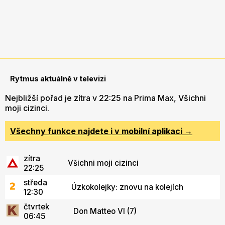
Rytmus aktuálně v televizi
Nejbližší pořad je zítra v 22:25 na Prima Max, Všichni
moji cizinci.
Všechny funkce najdete i v mobilní aplikaci →
zítra
Všichni moji cizinci
22:25
středa
Úzkokolejky: znovu na kolejích
12:30
čtvrtek
Don Matteo VI (7)
06:45