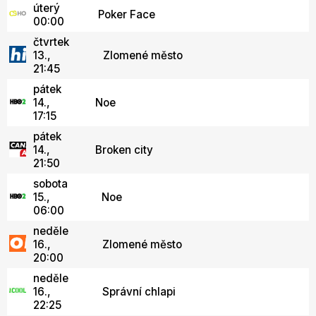
úterý
Poker Face
00:00
čtvrtek
13.,
Zlomené město
21:45
pátek
14.,
Noe
17:15
pátek
14.,
Broken city
21:50
sobota
15.,
Noe
06:00
neděle
16.,
Zlomené město
20:00
neděle
16.,
Správní chlapi
22:25