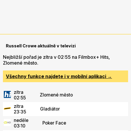
Russell Crowe aktuálně v televizi
Nejbližší pořad je zítra v 02:55 na Filmbox+ Hits,
Zlomené město.
Všechny funkce najdete i v mobilní aplikaci →
zítra
Zlomené město
02:55
zítra
Gladiátor
23:35
neděle
Poker Face
03:10