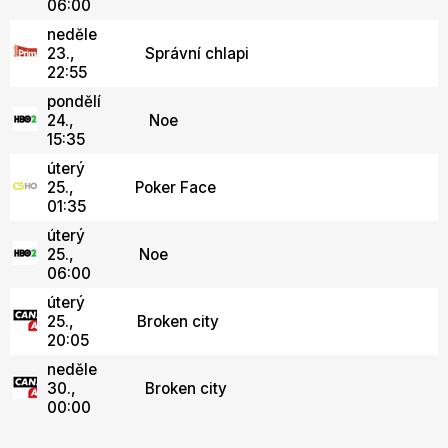
06:00
neděle
23.,
Správní chlapi
22:55
pondělí
24.,
Noe
15:35
úterý
25.,
Poker Face
01:35
úterý
25.,
Noe
06:00
úterý
25.,
Broken city
20:05
neděle
30.,
Broken city
00:00