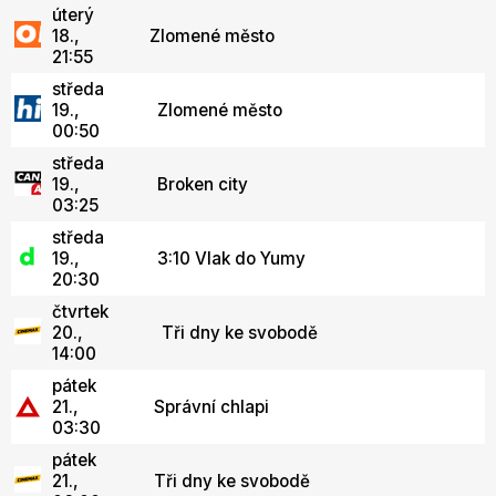
úterý
18.,
Zlomené město
21:55
středa
19.,
Zlomené město
00:50
středa
19.,
Broken city
03:25
středa
19.,
3:10 Vlak do Yumy
20:30
čtvrtek
20.,
Tři dny ke svobodě
14:00
pátek
21.,
Správní chlapi
03:30
pátek
21.,
Tři dny ke svobodě