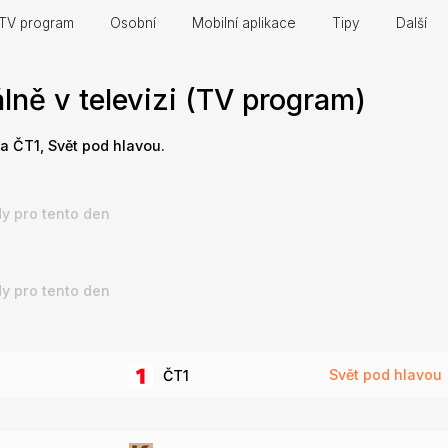
TV program
Osobní
Mobilní aplikace
Tipy
Další
ně v televizi (TV program)
na ČT1, Svět pod hlavou.
y pro tento den
y pro tento den
Svět pod hlavou
ČT1