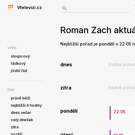
Vtelevizi.cz
Roman Zach aktuál
Nejbližší pořad je pondělí v 22:05 
VÝPIS
sloupcový
řádkový
dnes
žádné pořad
jízdní řád
zítra
žádné pořad
DEN
právě běží
nejbližší 4 hodiny
pondělí
22:05
dnes večer
celý dnešek
zítra
pozítří
úterý