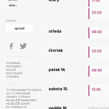
11:05
více...
20:20
KANÁLY
upravit
středa
09:40
čtvrtek
20:20
OCHRANA
OSOBNÍCH
pátek 14.
ÚDAJŮ
09:40
NASTAVENÍ
COOKIES
sobota 15.
13:05
TV PROGRAM PO DNECH
SK TV PROGRAM
ZPRÁVY Z PRAHY
NEJBLIŽŠÍ BANKOMAT
NEJBLIŽŠÍ LÉKAŘ
EV CHARGE US
neděle 16.
žádné pořad