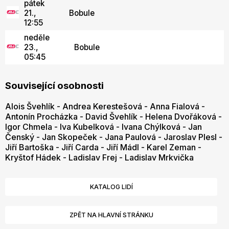
pátek
21.,
Bobule
12:55
neděle
23.,
Bobule
05:45
Související osobnosti
Alois Švehlík
-
Andrea Kerestešová
-
Anna Fialová
-
Antonín Procházka
-
David Švehlík
-
Helena Dvořáková
-
Igor Chmela
-
Iva Kubelková
-
Ivana Chýlková
-
Jan
Čenský
-
Jan Skopeček
-
Jana Paulová
-
Jaroslav Plesl
-
Jiří Bartoška
-
Jiří Carda
-
Jiří Mádl
-
Karel Zeman
-
Kryštof Hádek
-
Ladislav Frej
-
Ladislav Mrkvička
KATALOG LIDÍ
ZPĚT NA HLAVNÍ STRÁNKU