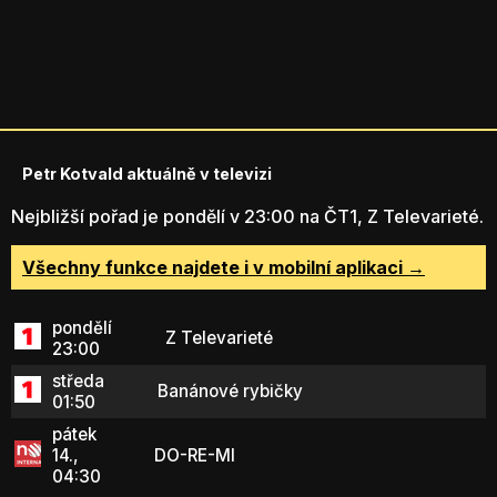
Petr Kotvald aktuálně v televizi
Nejbližší pořad je pondělí v 23:00 na ČT1, Z Televarieté.
Všechny funkce najdete i v mobilní aplikaci →
pondělí
Z Televarieté
23:00
středa
Banánové rybičky
01:50
pátek
14.,
DO-RE-MI
04:30