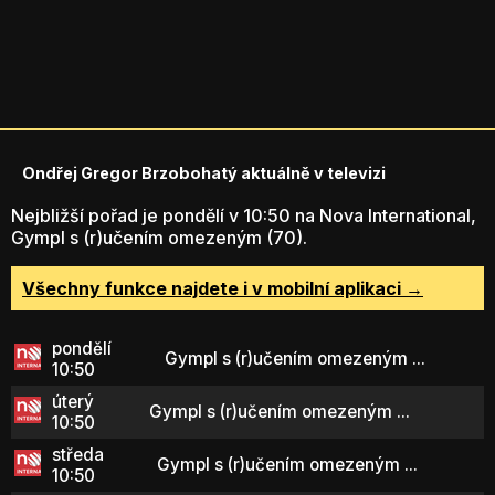
Ondřej Gregor Brzobohatý aktuálně v televizi
Nejbližší pořad je pondělí v 10:50 na Nova International,
Gympl s (r)učením omezeným (70).
Všechny funkce najdete i v mobilní aplikaci →
pondělí
Gympl s (r)učením omezeným ...
10:50
úterý
Gympl s (r)učením omezeným ...
10:50
středa
Gympl s (r)učením omezeným ...
10:50