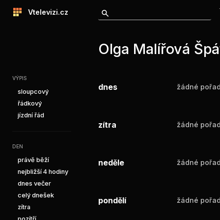
Vtelevizi.cz
Olga Malířová Špá
VÝPIS
dnes
žádné pořad
sloupcový
řádkový
jízdní řád
zítra
žádné pořad
DEN
právě běží
neděle
žádné pořad
nejbližší 4 hodiny
dnes večer
celý dnešek
pondělí
žádné pořad
zítra
pozítří