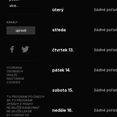
více...
úterý
žádné pořad
KANÁLY
středa
žádné pořad
upravit
čtvrtek 13.
žádné pořad
OCHRANA
pátek 14.
žádné pořad
OSOBNÍCH
ÚDAJŮ
NASTAVENÍ
COOKIES
sobota 15.
žádné pořad
TV PROGRAM PO DNECH
SK TV PROGRAM
ZPRÁVY Z PRAHY
NEJBLIŽŠÍ BANKOMAT
neděle 16.
žádné pořad
NEJBLIŽŠÍ LÉKAŘ
EV CHARGE US