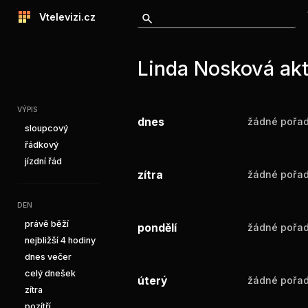
Vtelevizi.cz
Linda Nosková akt
VÝPIS
dnes
žádné pořad
sloupcový
řádkový
jízdní řád
zítra
žádné pořad
DEN
právě běží
pondělí
žádné pořad
nejbližší 4 hodiny
dnes večer
celý dnešek
úterý
žádné pořad
zítra
pozítří