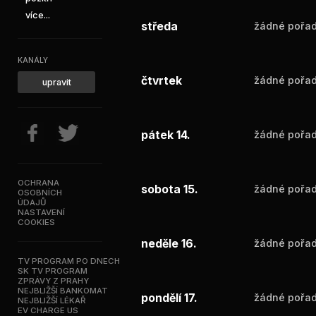
více...
středa
žádné pořad
KANÁLY
čtvrtek
žádné pořad
upravit
pátek 14.
žádné pořad
OCHRANA
sobota 15.
žádné pořad
OSOBNÍCH
ÚDAJŮ
NASTAVENÍ
COOKIES
neděle 16.
žádné pořad
TV PROGRAM PO DNECH
SK TV PROGRAM
ZPRÁVY Z PRAHY
NEJBLIŽŠÍ BANKOMAT
pondělí 17.
žádné pořad
NEJBLIŽŠÍ LÉKAŘ
EV CHARGE US