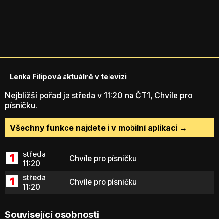
Lenka Filipová aktuálně v televizi
Nejbližší pořad je středa v 11:20 na ČT1, Chvíle pro
písničku.
Všechny funkce najdete i v mobilní aplikaci →
středa
Chvíle pro písničku
11:20
středa
Chvíle pro písničku
11:20
Související osobnosti