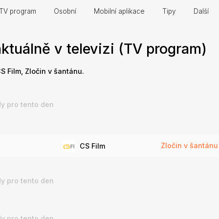
TV program
Osobní
Mobilní aplikace
Tipy
Další
ktuálně v televizi (TV program)
CS Film, Zločin v šantánu.
y pro tento den
Zločin v šantánu
CS Film
y pro tento den
y pro tento den