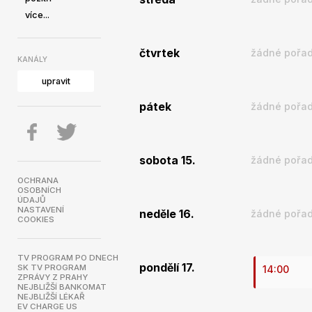
více...
čtvrtek
žádné pořad
KANÁLY
upravit
pátek
žádné pořad
sobota 15.
žádné pořad
OCHRANA
OSOBNÍCH
ÚDAJŮ
NASTAVENÍ
neděle 16.
žádné pořad
COOKIES
TV PROGRAM PO DNECH
pondělí 17.
SK TV PROGRAM
14:00
ZPRÁVY Z PRAHY
NEJBLIŽŠÍ BANKOMAT
NEJBLIŽŠÍ LÉKAŘ
EV CHARGE US