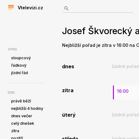
Vtelevizi.cz
Josef Škvorecký a
Nejbližší pořad je zítra v 16:00 na 
VÝPIS
sloupcový
řádkový
dnes
žádné pořad
jízdní řád
zítra
16:00
DEN
právě běží
nejbližší 4 hodiny
úterý
žádné pořad
dnes večer
celý dnešek
zítra
pozítří
středa
žádné pořad