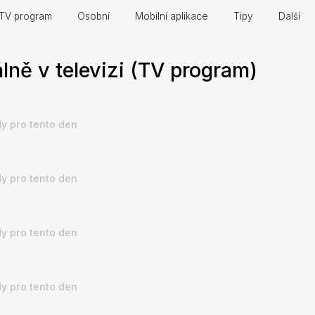
TV program
Osobní
Mobilní aplikace
Tipy
Další
lně v televizi (TV program)
y pro tento den
y pro tento den
y pro tento den
y pro tento den