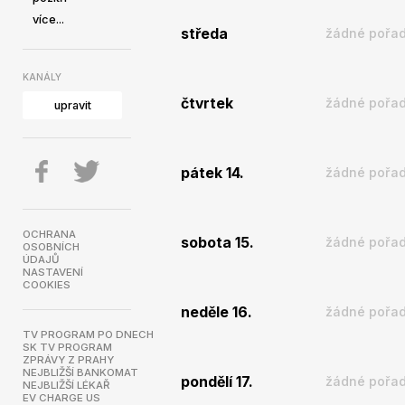
více...
středa
žádné pořad
KANÁLY
čtvrtek
žádné pořad
upravit
pátek 14.
žádné pořad
OCHRANA
sobota 15.
žádné pořad
OSOBNÍCH
ÚDAJŮ
NASTAVENÍ
COOKIES
neděle 16.
žádné pořad
TV PROGRAM PO DNECH
SK TV PROGRAM
ZPRÁVY Z PRAHY
NEJBLIŽŠÍ BANKOMAT
pondělí 17.
žádné pořad
NEJBLIŽŠÍ LÉKAŘ
EV CHARGE US