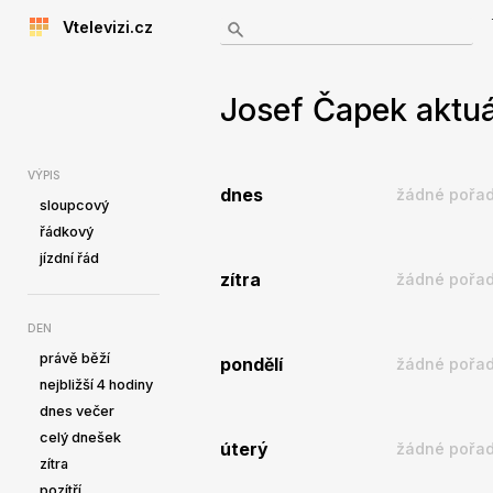
Vtelevizi.cz
Josef Čapek aktuá
VÝPIS
dnes
žádné pořad
sloupcový
řádkový
jízdní řád
zítra
žádné pořad
DEN
právě běží
pondělí
žádné pořad
nejbližší 4 hodiny
dnes večer
celý dnešek
úterý
žádné pořad
zítra
pozítří