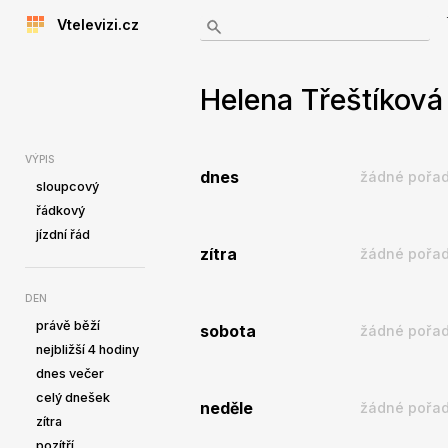
Vtelevizi.cz
Helena Třeštíková 
VÝPIS
dnes
žádné pořad
sloupcový
řádkový
jízdní řád
zítra
žádné pořad
DEN
právě běží
sobota
žádné pořad
nejbližší 4 hodiny
dnes večer
celý dnešek
neděle
žádné pořad
zítra
pozítří