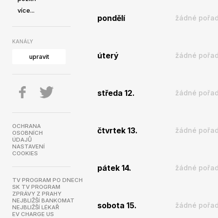
více...
pondělí
žádné pořad
KANÁLY
úterý
žádné pořad
upravit
středa 12.
žádné pořad
OCHRANA
čtvrtek 13.
žádné pořad
OSOBNÍCH
ÚDAJŮ
NASTAVENÍ
COOKIES
pátek 14.
žádné pořad
TV PROGRAM PO DNECH
SK TV PROGRAM
ZPRÁVY Z PRAHY
NEJBLIŽŠÍ BANKOMAT
sobota 15.
žádné pořad
NEJBLIŽŠÍ LÉKAŘ
EV CHARGE US