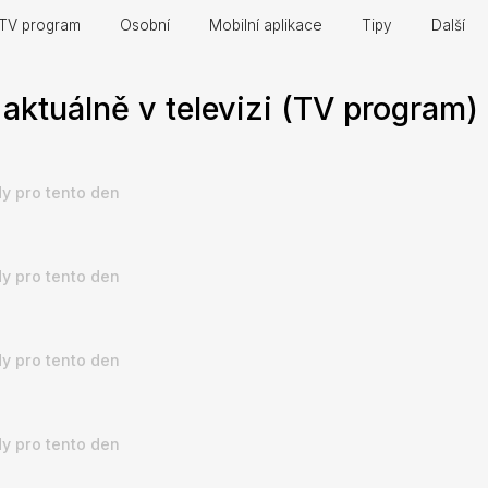
TV program
Osobní
Mobilní aplikace
Tipy
Další
aktuálně v televizi (TV program)
y pro tento den
y pro tento den
y pro tento den
y pro tento den