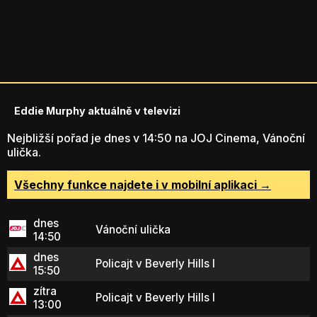
Eddie Murphy aktuálně v televizi
Nejbližší pořad je dnes v 14:50 na JOJ Cinema, Vánoční
ulička.
Všechny funkce najdete i v mobilní aplikaci →
dnes
Vánoční ulička
14:50
dnes
Policajt v Beverly Hills I
15:50
zítra
Policajt v Beverly Hills I
13:00