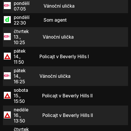
pondělí
Vánoční ulička
07:05
pondělí
Som agent
22:30
čtvrtek
13.,
Vánoční ulička
10:25
pátek
14.,
Policajt v Beverly Hills I
11:50
pátek
14.,
Vánoční ulička
16:25
sobota
15.,
Policajt v Beverly Hills II
15:50
neděle
16.,
Policajt v Beverly Hills II
13:50
čtvrtek