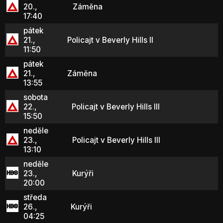
20.,
Záměna
17:40
pátek
21.,
Policajt v Beverly Hills II
11:50
pátek
21.,
Záměna
13:55
sobota
22.,
Policajt v Beverly Hills III
15:50
neděle
23.,
Policajt v Beverly Hills III
13:10
neděle
23.,
Kurýři
20:00
středa
26.,
Kurýři
04:25