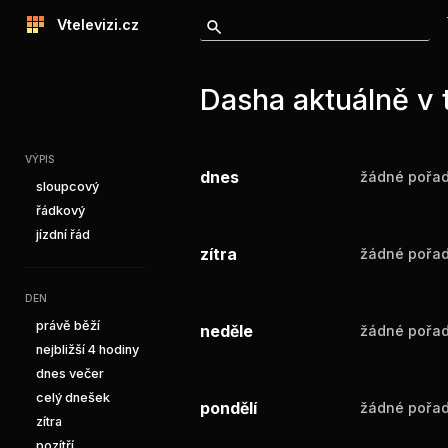
Vtelevizi.cz
Dasha aktuálně v 
VÝPIS
dnes
žádné pořad
sloupcový
řádkový
jízdní řád
zítra
žádné pořad
DEN
právě běží
neděle
žádné pořad
nejbližší 4 hodiny
dnes večer
celý dnešek
pondělí
žádné pořad
zítra
pozítří