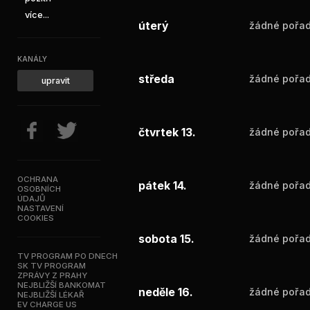
více...
úterý
žádné pořad
KANÁLY
středa
žádné pořad
upravit
čtvrtek 13.
žádné pořad
OCHRANA
pátek 14.
žádné pořad
OSOBNÍCH
ÚDAJŮ
NASTAVENÍ
COOKIES
sobota 15.
žádné pořad
TV PROGRAM PO DNECH
SK TV PROGRAM
ZPRÁVY Z PRAHY
NEJBLIŽŠÍ BANKOMAT
neděle 16.
žádné pořad
NEJBLIŽŠÍ LÉKAŘ
EV CHARGE US