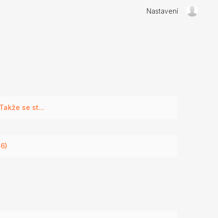
Nastavení
akže se st...
(6)