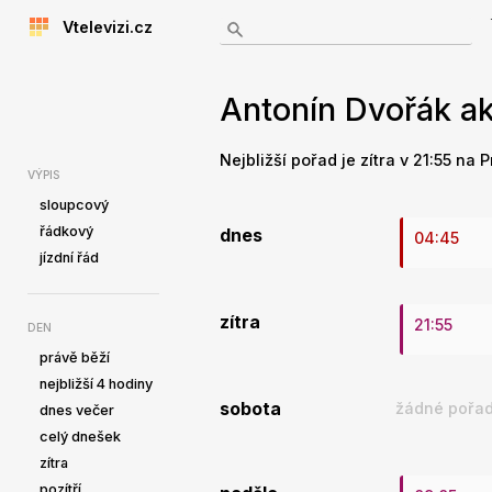
Vtelevizi.cz
Antonín Dvořák ak
Nejbližší pořad je zítra v 21:55 na 
VÝPIS
sloupcový
řádkový
dnes
04:45
jízdní řád
zítra
21:55
DEN
právě běží
nejbližší 4 hodiny
sobota
žádné pořad
dnes večer
celý dnešek
zítra
pozítří