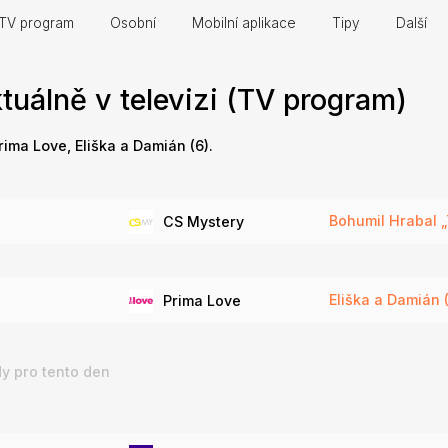
TV program
Osobní
Mobilní aplikace
Tipy
Další
tuálně v televizi (TV program)
Prima Love, Eliška a Damián (6).
Bohumil Hrabal „T
CS Mystery
Eliška a Damián 
Prima Love
y pro tento den