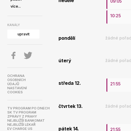
neděle
09:05
více...
10:25
KANÁLY
upravit
pondělí
žádné pořad
úterý
žádné pořad
OCHRANA
OSOBNÍCH
středa 12.
21:55
ÚDAJŮ
NASTAVENÍ
COOKIES
čtvrtek 13.
žádné pořad
TV PROGRAM PO DNECH
SK TV PROGRAM
ZPRÁVY Z PRAHY
NEJBLIŽŠÍ BANKOMAT
NEJBLIŽŠÍ LÉKAŘ
pátek 14.
EV CHARGE US
21:55