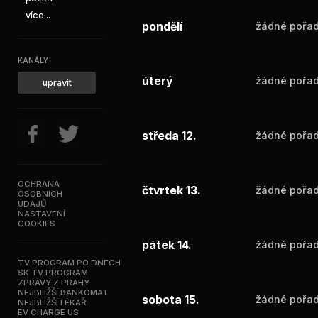
více...
pondělí
žádné pořad
KANÁLY
úterý
žádné pořad
upravit
středa 12.
žádné pořad
OCHRANA
čtvrtek 13.
žádné pořad
OSOBNÍCH
ÚDAJŮ
NASTAVENÍ
COOKIES
pátek 14.
žádné pořad
TV PROGRAM PO DNECH
SK TV PROGRAM
ZPRÁVY Z PRAHY
NEJBLIŽŠÍ BANKOMAT
sobota 15.
žádné pořad
NEJBLIŽŠÍ LÉKAŘ
EV CHARGE US