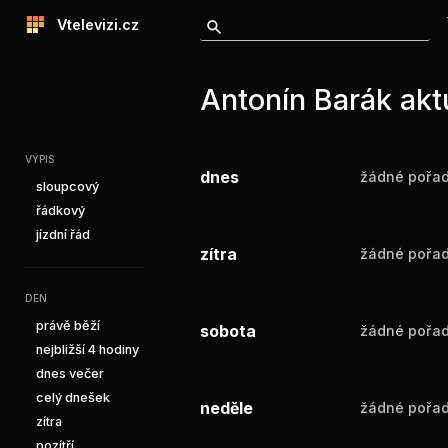
Vtelevizi.cz
Antonín Barák akt
VÝPIS
dnes
žádné pořad
sloupcový
řádkový
jízdní řád
zítra
žádné pořad
DEN
právě běží
sobota
žádné pořad
nejbližší 4 hodiny
dnes večer
celý dnešek
neděle
žádné pořad
zítra
pozítří