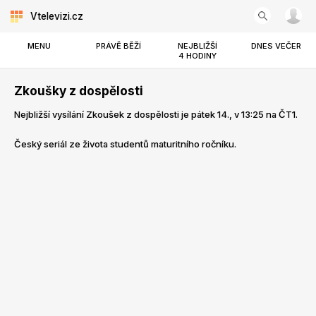
Vtelevizi.cz
MENU
PRÁVĚ BĚŽÍ
NEJBLIŽŠÍ
DNES VEČER
4 HODINY
Zkoušky z dospělosti
Nejbližší vysílání Zkoušek z dospělosti je pátek 14., v 13:25 na ČT1.
Český seriál ze života studentů maturitního ročníku.