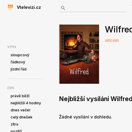
Vtelevizi.cz
Wilfre
sitcom
VÝPIS
sloupcový
řádkový
jízdní řád
DEN
právě běží
Nejbližší vysílání Wilfre
nejbližší 4 hodiny
dnes večer
Žádné vysílání v dohledu.
celý dnešek
zítra
pozítří