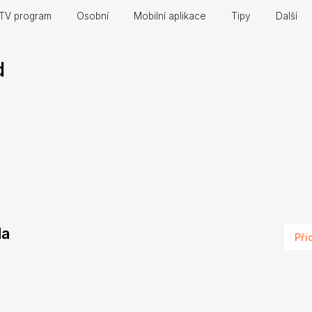
TV program
Osobní
Mobilní aplikace
Tipy
Další
d
da
Při