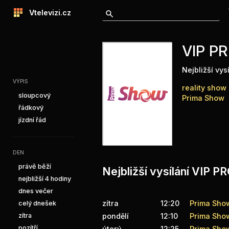
Vtelevizi.cz
VIP P
Nejbližší vys
VÝPIS
reality show
sloupcový
Prima Show
řádkový
jízdní řád
DEN
právě běží
Nejbližší vysílání VIP
nejbližší 4 hodiny
dnes večer
zítra
12:20
Prima Sho
celý dnešek
zítra
pondělí
12:10
Prima Sho
pozítří
úterý
12:25
Prima Sho