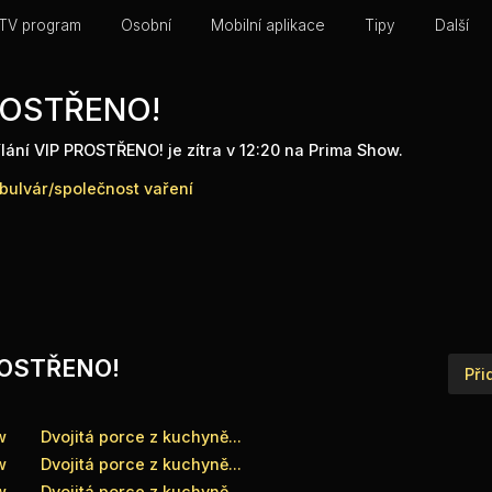
TV program
Osobní
Mobilní aplikace
Tipy
Další
ROSTŘENO!
ílání VIP PROSTŘENO! je zítra v 12:20 na Prima Show.
bulvár/společnost
vaření
 PROSTŘENO!
Při
w
Dvojitá porce z kuchyně...
w
Dvojitá porce z kuchyně...
w
Dvojitá porce z kuchyně...