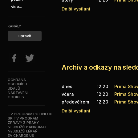
více...
Další vysílání
KANÁLY
upravit
Archiv a odkazy na sle
OCHRANA
OSOBNÍCH
dnes
12:20
Prima Sho
ÚDAJŮ
NASTAVENÍ
včera
12:20
Prima Sho
COOKIES
předevčírem
12:20
Prima Sho
Další vysílání
TV PROGRAM PO DNECH
SK TV PROGRAM
ZPRÁVY Z PRAHY
NEJBLIŽŠÍ BANKOMAT
NEJBLIŽŠÍ LÉKAŘ
EV CHARGE US