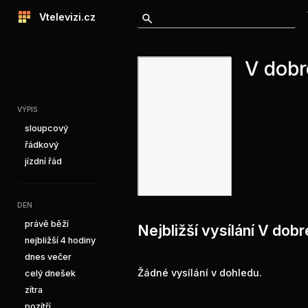
Vtelevizi.cz
V dobr
VÝPIS
sloupcový
řádkový
jízdní řád
DEN
právě běží
Nejbližší vysílání V dob
nejbližší 4 hodiny
dnes večer
Žádné vysílání v dohledu.
celý dnešek
zítra
pozítří