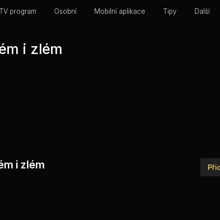
TV program
Osobní
Mobilní aplikace
Tipy
Další
ém i zlém
rém i zlém
Při