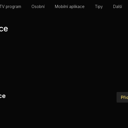
TV program
Osobní
Mobilní aplikace
Tipy
Další
ice
ice
Při