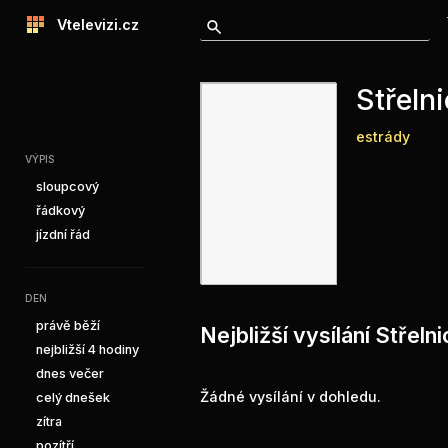
Vtelevizi.cz
Střeln
estrády
VÝPIS
sloupcový
řádkový
jízdní řád
DEN
právě běží
Nejbližší vysílání Střeln
nejbližší 4 hodiny
dnes večer
Žádné vysílání v dohledu.
celý dnešek
zítra
pozítří