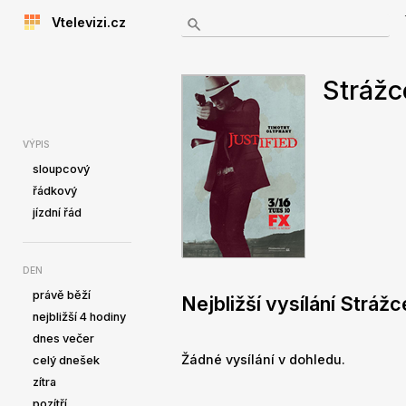
Vtelevizi.cz
Strážc
VÝPIS
sloupcový
řádkový
jízdní řád
DEN
právě běží
Nejbližší vysílání Stráž
nejbližší 4 hodiny
dnes večer
Žádné vysílání v dohledu.
celý dnešek
zítra
pozítří