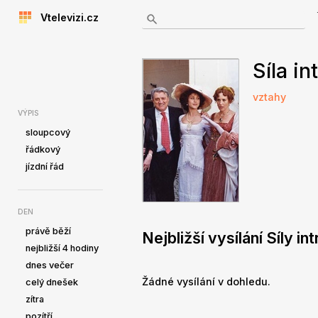
Vtelevizi.cz
Síla in
vztahy
VÝPIS
sloupcový
řádkový
jízdní řád
DEN
právě běží
Nejbližší vysílání Síly int
nejbližší 4 hodiny
dnes večer
Žádné vysílání v dohledu.
celý dnešek
zítra
pozítří