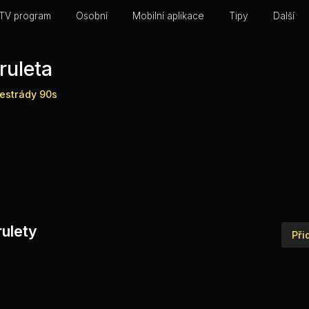
TV program
Osobní
Mobilní aplikace
Tipy
Další
ruleta
estrády
90s
rulety
Při