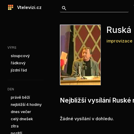
Vtelevizi.cz
Ruská 
improvizace
VÝPIS
sloupcový
řádkový
jízdní řád
DEN
právě běží
Nejbližší vysílání Ruské 
nejbližší 4 hodiny
dnes večer
Žádné vysílání v dohledu.
celý dnešek
zítra
pozítří